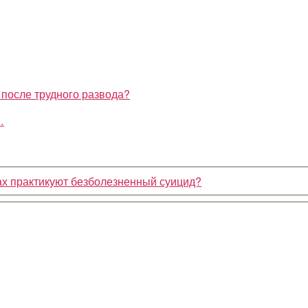
…
ах практикуют безболезненный суицид?