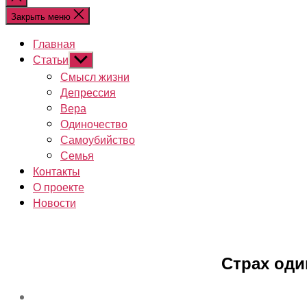
поиск
Закрыть меню
Главная
Статьи
Показывать
подменю
Смысл жизни
Депрессия
Вера
Одиночество
Самоубийство
Семья
Контакты
О проекте
Новости
Страх оди