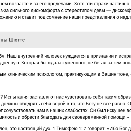
ем возрасте и за его пределами. Хотя эти страхи частично
из-за сильного дискомфорта с стереотипом девы — дискомфо
ложению и ставит под сомнение наши представления о над
лены Шютте
ебя. Наш внутренний человек нуждается в признании и исп
дренную. Которая бы ждала суженного, не бегая за кем поп
ым клиническим психологом, практикующим в Вашингтоне, 
е? Испытания заставляют нас чувствовать себя таким образо
 должны ободрять себя верой в то, что Богу не все равно. 
т сочувствовать нам в наших слабостях. Он был искушен во
 милость и обрести благодать для своевременной помощи.»
ен, это настоящий дух. 1 Тимофею 1: 7 говорит: «Ибо Бог д