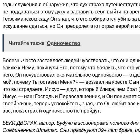
годы служения я обнаружил, что дух страха путешествует
не поддаваться этому духу и заставить себя выйти на арен
Гефсиманском саду Он знал, что его собираются убить за в
искушение сдаться, но Он преодолел этот страх верой и м
Читайте также
Одиночество
Болезнь часто заставляет людей чувствовать, что они одни
ближе к Нему, покинули Его, потому что боялись, что его 
него, Он почувствовал окончательное одиночество — отде
мой, почему Ты оставил Меня?» — воззвал на кресте Сын к
что вы страдаете. Иисус — друг, который ближе, чем брат (
Иисус — наш Господь и Первосвященник, и Он понимает ст
своей жизни, теперь успокойтесь, зная, что Он любит вас 
вас, пока страх и одиночество не пройдут.
БЕКИ ДВОРАК, автор. Будучи миссионерами полного дня 
Соединенных Штатах. Они празднуют 39+ лет брака, имею