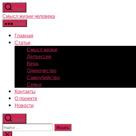
Перейти
Поиск
к
Смысл жизни человека
содержимому
Меню
Главная
Статьи
Смысл жизни
Депрессия
Вера
Одиночество
Самоубийство
Семья
Контакты
О проекте
Новости
Поиск
Поиск:
Закрыть