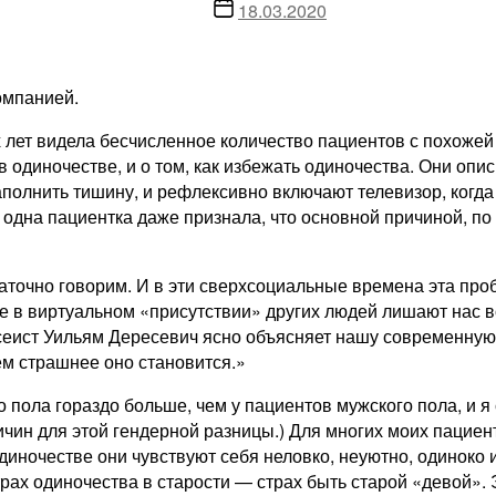
записи
Дата
18.03.2020
записи
омпанией.
х лет видела бесчисленное количество пациентов с похоже
 одиночестве, и о том, как избежать одиночества.
Они опис
аполнить тишину, и рефлексивно включают телевизор, когда
 одна пациентка даже признала, что основной причиной, по
аточно говорим. И в эти сверхсоциальные времена эта про
те в виртуальном «присутствии» других людей лишают нас в
ссеист Уильям Дересевич ясно объясняет нашу современну
ем страшнее оно становится.»
о пола гораздо больше, чем у пациентов мужского пола, и я
чин для этой гендерной разницы.) Для многих моих пациент
диночестве они чувствуют себя неловко, неуютно, одиноко 
страх одиночества в старости — страх быть старой «девой».