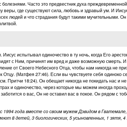
 с болезнями. Часто это предвестник духа преждевременной
у веры, где существуют сила, любовь и здравый ум. И Иисус
сех людей и что страдания будут такими мучительными. Он б
олитвой.
. Иисус испытывал одиночество в ту ночь, когда Его арестов
увидят с Ним, причинят им вред и даже возможную смерть. И
ление от Своего Небесного Отца, чтобы нам никогда не пр
 Отцу. (Матфея 27:46). Если вы чувствуете себя одиноко се
см. Притчи 18:24). Он обещает никогда не покидать нас и не 
рах и одиночество, через которые мы можем иногда проход
и заботится о вас, Он не оставил вас в покое. Он рядом с т
с 1994 года вместе со своим мужем Дэвидом в Гватемале
т 8 детей, 3 биологических, 5 усыновленных, 1 зятя, 4 