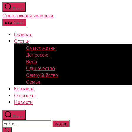
Перейти
Поиск
к
Смысл жизни человека
содержимому
Меню
Главная
Статьи
Смысл жизни
Депрессия
Вера
Одиночество
Самоубийство
Семья
Контакты
О проекте
Новости
Поиск
Поиск:
Закрыть