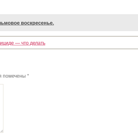
льмовое воскресенье.
ициде — что делать
я помечены
*