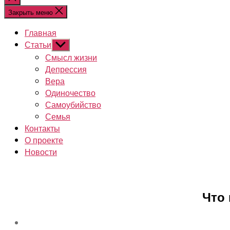
поиск
Закрыть меню
Главная
Статьи
Показывать
подменю
Смысл жизни
Депрессия
Вера
Одиночество
Самоубийство
Семья
Контакты
О проекте
Новости
Что 