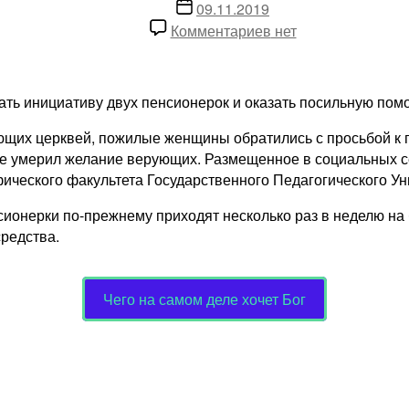
записи
Дата
09.11.2019
записи
к
Комментариев
нет
записи
Что
могут
ь инициативу двух пенсионерок и оказать посильную помо
сделать
пенсионеры
ющих церквей, пожилые женщины обратились с просьбой к
через
 не умерил желание верующих. Размещенное в социальных 
соцсети
ического факультета Государственного Педагогического Ун
онерки по-прежнему приходят несколько раз в неделю на бо
редства.
Чего на самом деле хочет Бог