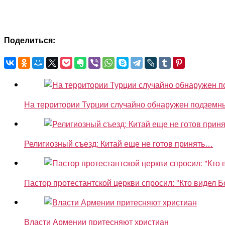
Поделиться:
На территории Турции случайно обнаружен подземны
Религиозный съезд: Китай еще не готов принять…
Пастор протестантской церкви спросил: "Кто видел Б
Власти Армении притесняют христиан