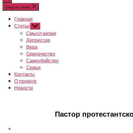
поиск
Закрыть меню
Главная
Статьи
Показывать
подменю
Смысл жизни
Депрессия
Вера
Одиночество
Самоубийство
Семья
Контакты
О проекте
Новости
Пастор протестантск