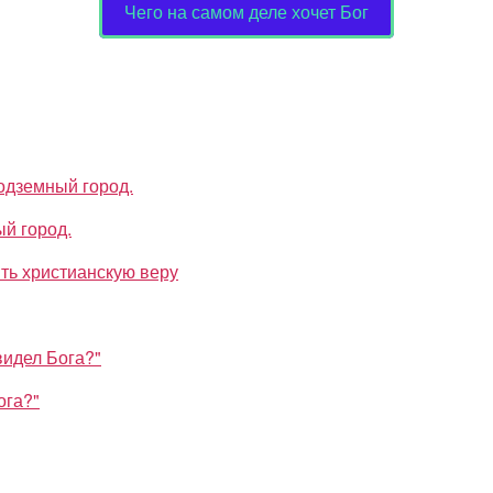
Чего на самом деле хочет Бог
й город.
ога?"