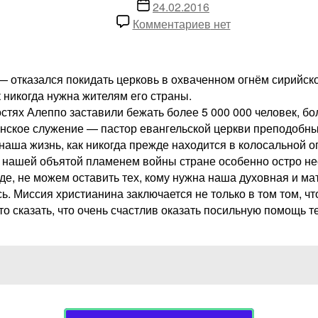
записи
Дата
24.02.2016
записи
к
Комментариев
нет
записи
Пастор
протестантской
— отказался покидать церковь в охваченном огнём сирийск
церкви
 никогда нужна жителям его страны.
отказался
тях Алеппо заставили бежать более 5 000 000 человек, бо
покинуть
анское служение — пастор евангельской церкви преподобный
церковь
наша жизнь, как никогда прежде находится в колосальной о
в
емя нашей объятой пламенем войны стране особенно остро
сирийском
де, не можем оставить тех, кому нужна наша духовная и ма
городе
ь. Миссия христианина заключается не только в том том, ч
то сказать, что очень счастлив оказать посильную помощь т