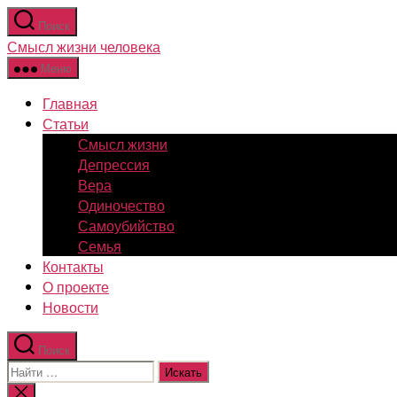
Перейти
Поиск
к
Смысл жизни человека
содержимому
Меню
Главная
Статьи
Смысл жизни
Депрессия
Вера
Одиночество
Самоубийство
Семья
Контакты
О проекте
Новости
Поиск
Поиск:
Закрыть