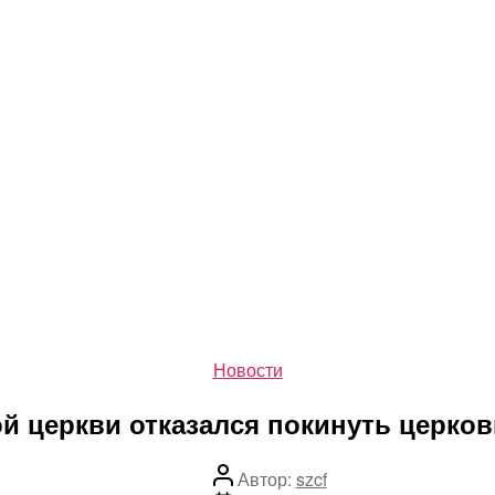
Рубрики
Новости
ой церкви отказался покинуть церков
Автор
Автор:
szcf