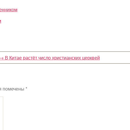
м
→
В Китае растёт число христианских церквей
я помечены
*