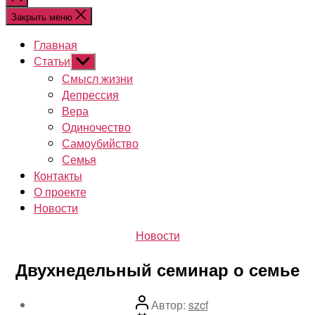
поиск
Закрыть меню
Главная
Статьи
Показывать
подменю
Смысл жизни
Депрессия
Вера
Одиночество
Самоубийство
Семья
Контакты
О проекте
Новости
Рубрики
Новости
Двухнедельный семинар о семье
Автор
Автор:
szcf