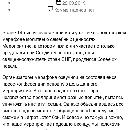
записи
Дата
22.09.2019
записи
к
Комментариев
нет
записи
Двухнедельный
семинар
Более 14 тысяч человек приняли участие в августовском
о
марафоне молитвы о семейных
ценностях.
семье
Мероприятие, в котором приняли участие не только
представители Соединенных штатов, но и
священнослужители стран СНГ, продлился более 2х
недель.
Организаторы марафона озвучили на состоявшейся
пресс-конференции основную цель данного
мероприятия. Вот слова одного из них: «враг
человечества предпринимает разные попытки, пытаясь
уничтожить институт семьи. Однако объединившись все
вместе в одной молитве, обращенной к Господу, мы
сможем выиграть этот бой. И совсем не так уж и важно,
что наше мероприятие подошло к концу, мы положили