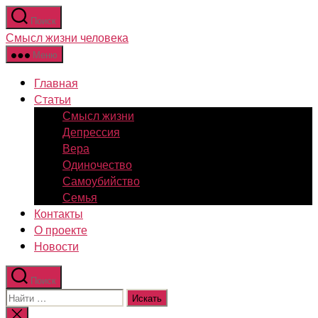
Перейти
Поиск
к
Смысл жизни человека
содержимому
Меню
Главная
Статьи
Смысл жизни
Депрессия
Вера
Одиночество
Самоубийство
Семья
Контакты
О проекте
Новости
Поиск
Поиск:
Закрыть