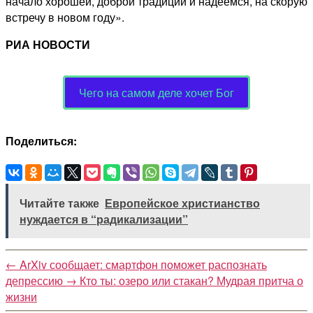
начало хорошей, доброй традиции и надеемся, на скорую
встречу в новом году».
РИА НОВОСТИ
Чего на самом деле хочет Бог
Поделиться:
Читайте также
Европейское христианство
нуждается в “радикализации”
←
ArXiv сообщает: смартфон поможет распознать
депрессию
→
Кто ты: озеро или стакан? Мудрая притча о
жизни