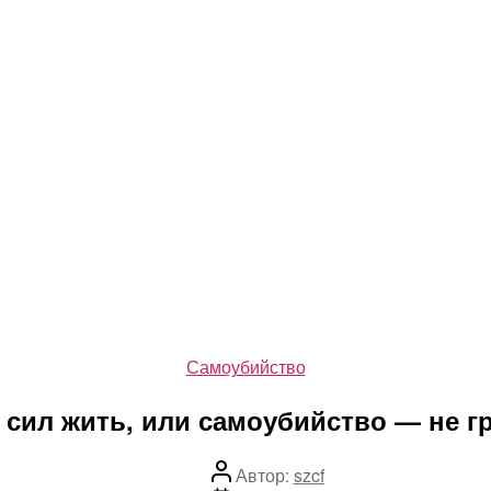
Рубрики
Самоубийство
 сил жить, или самоубийство — не г
Автор
Автор:
szcf