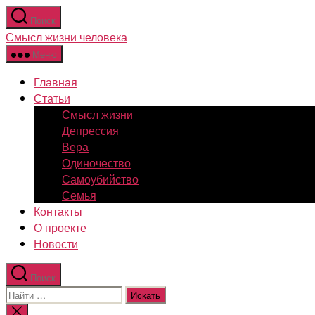
Перейти
Поиск
к
Смысл жизни человека
содержимому
Меню
Главная
Статьи
Смысл жизни
Депрессия
Вера
Одиночество
Самоубийство
Семья
Контакты
О проекте
Новости
Поиск
Поиск:
Закрыть