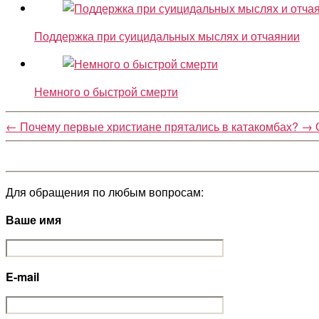
Поддержка при суицидальных мыслях и отчаянии
Немного о быстрой смерти
←
Почему первые христиане прятались в катакомбах?
→
Для обращения по любым вопросам:
Ваше имя
E-mail