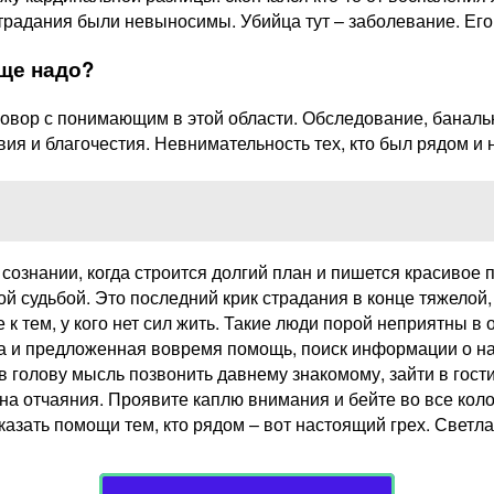
страдания были невыносимы. Убийца тут – заболевание. Его
еще надо?
овор с понимающим в этой области. Обследование, банальны
ия и благочестия. Невнимательность тех, кто был рядом и н
в сознании, когда строится долгий план и пишется красивое
 судьбой. Это последний крик страдания в конце тяжелой, 
 к тем, у кого нет сил жить. Такие люди порой неприятны в
тва и предложенная вовремя помощь, поиск информации о 
 голову мысль позвонить давнему знакомому, зайти в гости
 отчаяния. Проявите каплю внимания и бейте во все колоко
казать помощи тем, кто рядом – вот настоящий грех. Светла