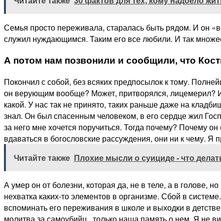
Читайте также
30 фактов для тех, кому надоело жит
Семья просто переживала, старалась быть рядом. И он «во
служил нуждающимся. Таким его все любили. И так множе
А потом нам позвонили и сообщили, что Кос
Покончил с собой, без всяких предпосылок к тому. Полнейш
он верующим вообще? Может, притворялся, лицемерил? Или 
какой. У нас так не принято, таких раньше даже на кладб
знал. Он был спасенным человеком, в его сердце жил Госпо
за него мне хочется поручиться. Тогда почему? Почему о
вдаваться в богословские рассуждения, они ни к чему. Я п
Читайте также
Плохие мысли о суициде - что делат
А умер он от болезни, которая да, не в теле, а в голове,
нехватка каких-то элементов в организме. Сбой в системе
вспоминать его переживания в школе и выходки в детстве
молитва за самоубийц , только наша память о нем. Я не в