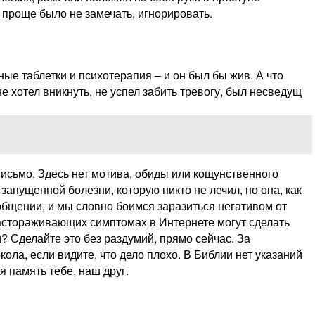
 проще было не замечать, игнорировать.
е таблетки и психотерапия – и он был бы жив. А что
е хотел вникнуть, не успел забить тревогу, был несведущ
 письмо. Здесь нет мотива, обиды или кощунственного
запущенной болезни, которую никто не лечил, но она, как
 общении, и мы словно боимся заразиться негативом от
настораживающих симптомах в Интернете могут сделать
? Сделайте это без раздумий, прямо сейчас. За
ла, если видите, что дело плохо. В Библии нет указаний
я память тебе, наш друг.