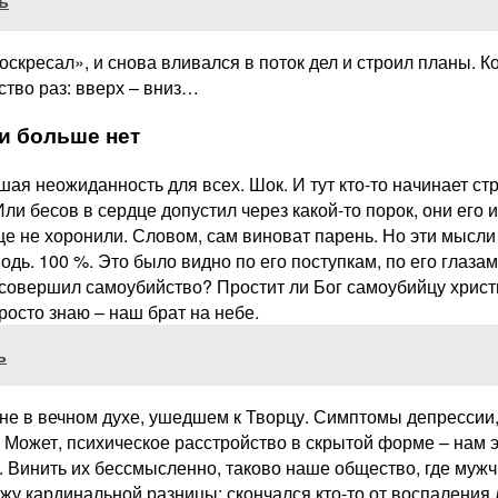
ь
скресал», и снова вливался в поток дел и строил планы. Ко
ство раз: вверх – вниз…
ти больше нет
ая неожиданность для всех. Шок. И тут кто-то начинает стр
бесов в сердце допустил через какой-то порок, они его и 
ище не хоронили. Словом, сам виноват парень. Но эти мысли
дь. 100 %. Это было видно по его поступкам, по его глазам.
н совершил самоубийство? Простит ли Бог самоубийцу христ
росто знаю – наш брат на небе.
ь
 но не в вечном духе, ушедшем к Творцу. Симптомы депресси
. Может, психическое расстройство в скрытой форме – нам э
. Винить их бессмысленно, таково наше общество, где мужч
ижу кардинальной разницы: скончался кто-то от воспаления 