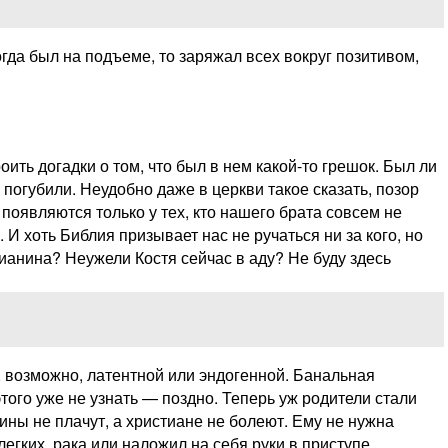
гда был на подъеме, то заряжал всех вокруг позитивом,
оить догадки о том, что был в нем какой-то грешок. Был ли
погубили. Неудобно даже в церкви такое сказать, позор
 появляются только у тех, кто нашего брата совсем не
 И хоть Библия призывает нас не ручаться ни за кого, но
ианина? Неужели Костя сейчас в аду? Не буду здесь
и, возможно, латентной или эндогенной. Банальная
того уже не узнать — поздно. Теперь уж родители стали
ины не плачут, а христиане не болеют. Ему не нужна
легких, рака или наложил на себя руки в приступе