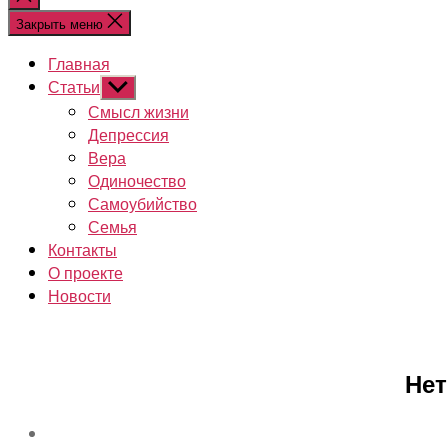
поиск
Закрыть меню
Главная
Статьи
Показывать
подменю
Смысл жизни
Депрессия
Вера
Одиночество
Самоубийство
Семья
Контакты
О проекте
Новости
Нет