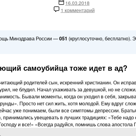
записи
Дата
16.03.2018
записи
к
1 комментарий
записи
Нет
сил
жить,
мощь Минздрава России —
051
(круглосуточно, бесплатно).
или
самоубийство
—
не
ующий самоубийца тоже идет в ад?
грех?
почитающий родителей сын, искренний христианин. Он испра
урил, не блудил. Начал ухаживать за девушкой, но не сложи
 ранимость. Бывали моменты, когда он уходил в себя, закр
ерунды». Просто нет сил жить, хотя молодой. Ему вдруг сло
сейчас уже понимаем, были все симптомы депрессии. Братья 
 принимались увещевать в лучших традициях: «Тебе надо 
Господу и все!» «Всегда радуйся, помнишь слова апостола 