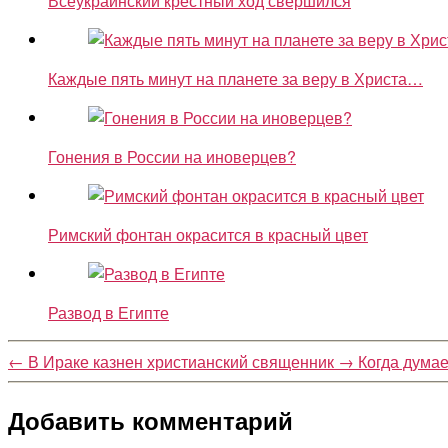
Всеукраинский крестный ход свершился
Каждые пять минут на планете за веру в Христа…
Гонения в России на иноверцев?
Римский фонтан окрасится в красный цвет
Развод в Египте
←
В Ираке казнен христианский священник
→
Когда думае
Добавить комментарий