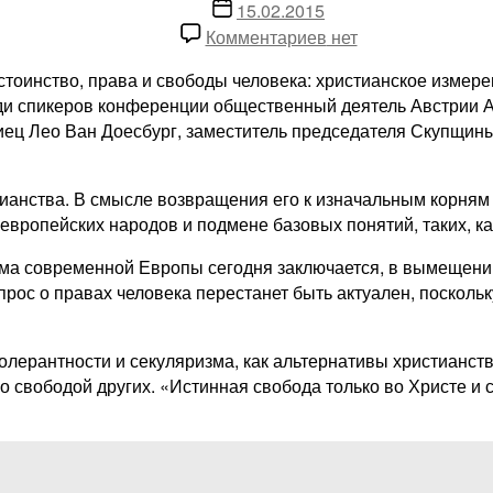
записи
Дата
15.02.2015
записи
к
Комментариев
нет
записи
стоинство, права и свободы человека: христианское изме
Европейское
и спикеров конференции общественный деятель Австрии А
христианство
иец Лео Ван Доесбург, заместитель председателя Скупщин
нуждается
в
“радикализации”
анства. В смысле возвращения его к изначальным корням и
европейских народов и подмене базовых понятий, таких, ка
а современной Европы сегодня заключается, в вымещении
опрос о правах человека перестанет быть актуален, посколь
олерантности и секуляризма, как альтернативы христианств
со свободой других. «Истинная свобода только во Христе и