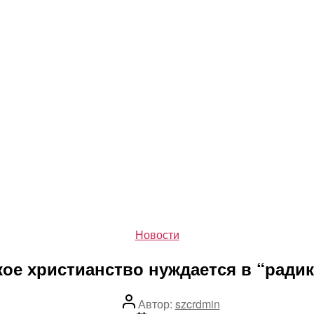
Рубрики
Новости
ое христианство нуждается в “ради
Автор
Автор:
szcrdmin