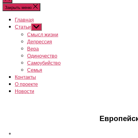
поиск
Закрыть меню
Главная
Статьи
Показывать
подменю
Смысл жизни
Депрессия
Вера
Одиночество
Самоубийство
Семья
Контакты
О проекте
Новости
Европейск