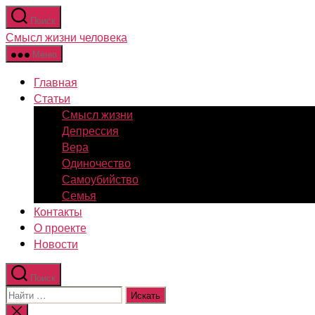
Перейти
Поиск
к
Смысл жизни человека
содержимому
Меню
Главная
Статьи
Смысл жизни
Депрессия
Вера
Одиночество
Самоубийство
Семья
Контакты
О проекте
Новости
Поиск
Поиск:
Закрыть